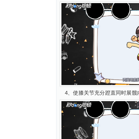
4、使膝关节充分蹬直同时展髋