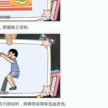
，两腿随之屈伸。
有力摆动时，两脚用前脚掌迅速蹬地。