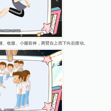
膝、收腹、小腿前伸，两臂自上而下向后摆动。