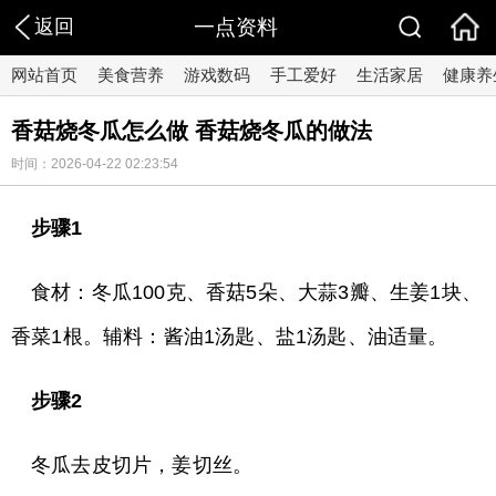
返回
一点资料
网站首页
美食营养
游戏数码
手工爱好
生活家居
健康养
香菇烧冬瓜怎么做 香菇烧冬瓜的做法
时间：2026-04-22 02:23:54
步骤1
食材：冬瓜100克、香菇5朵、大蒜3瓣、生姜1块、
香菜1根。辅料：酱油1汤匙、盐1汤匙、油适量。
步骤2
冬瓜去皮切片，姜切丝。