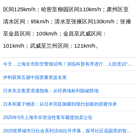
区间125km/h；哈密至柳园区间110km/h；肃州区至
清水区间：95km/h；清水至张掖区间130km/h；张掖
至金昌区间：100km/h；金昌至武威区间：
101km/h；武威至兰州区间：121km/h。
今天，上海全市防空警报试鸣！演练科普有序进行，人防意识“声入人心”
伊利获第五届中国质量奖提名奖
日本东京夜景浪漫指南：从经典地标到隐秘胜地
日本和菓子物语：从日本宫廷御膳到现代创新的甜蜜传承
2025年9月上海市非营业性客车额度拍卖公告
2025世界城市日社会系列活动拉开序幕，探寻社区花园里的智慧应用