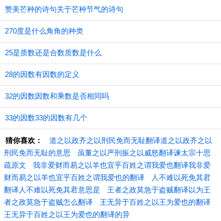
赞美芒种的诗句关于芒种节气的诗句
270度是什么角角的种类
25是质数还是合数质数是什么
28的因数有因数的定义
32的因数因数和乘数是否相同吗
33的因数33的因数有几个
猜你喜欢：
道之以政齐之以刑民免而无耻翻译道之以政齐之以
刑民免而无耻的意思
虽董之以严刑振之以威怒翻译谏太宗十思
疏原文
我非爱财而易之以羊也宜乎百姓之谓我爱也翻译我非爱
财而易之以羊也宜乎百姓之谓我爱也的翻译
人不难以死免其君
翻译人不难以死免其君意思是
王者之政莫急于盗贼翻译以为王
者之政莫急于盗贼怎么翻译
王无异于百姓之以王为爱也的翻译
王无异于百姓之以王为爱也的翻译的异