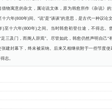
篇借物寓意的杂文，属论说文体，原为韩愈所作《杂说》的第
至十六年(800年)间。“说”是“谈谈”的意思，是古代一种议论
5年)至十六年(800年)之间。当时韩愈初登仕途，不得志
”，“足三及门，而阍人辞焉”。尽管如此，韩愈仍然声明自己
使张建封幕下，终未被采纳。后来又相继依附于一些节度使
不得志。