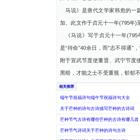
马说》是唐代文学家韩愈的一
加。此文作于贞元十一年(795年)
《马说》写于贞元十一年(79
是“待命”40余日，而“志不得通
附于宣武节度使董晋、武宁节度
黑暗，才能之士不受重视，郁郁
端午节祝福诗句端午节祝福诗句大全
关于芒种的诗句古诗描写芒种的古诗词
芒种节气古诗有哪些芒种的古诗有哪几首
芒种节气诗词关于芒种的诗句古诗