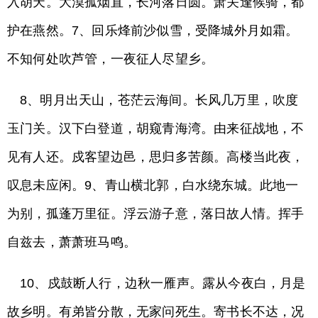
入胡天。大漠孤烟直，长河落日圆。萧关逢候骑，都
护在燕然。7、回乐烽前沙似雪，受降城外月如霜。
不知何处吹芦管，一夜征人尽望乡。
8、明月出天山，苍茫云海间。长风几万里，吹度
玉门关。汉下白登道，胡窥青海湾。由来征战地，不
见有人还。戍客望边邑，思归多苦颜。高楼当此夜，
叹息未应闲。9、青山横北郭，白水绕东城。此地一
为别，孤蓬万里征。浮云游子意，落日故人情。挥手
自兹去，萧萧班马鸣。
10、戍鼓断人行，边秋一雁声。露从今夜白，月是
故乡明。有弟皆分散，无家问死生。寄书长不达，况