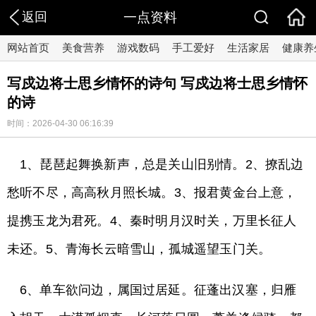
返回
一点资料
网站首页
美食营养
游戏数码
手工爱好
生活家居
健康养
写戍边将士思乡情怀的诗句 写戍边将士思乡情怀
的诗
时间：2026-04-30 06:16:39
1、琵琶起舞换新声，总是关山旧别情。2、撩乱边
愁听不尽，高高秋月照长城。3、报君黄金台上意，
提携玉龙为君死。4、秦时明月汉时关，万里长征人
未还。5、青海长云暗雪山，孤城遥望玉门关。
6、单车欲问边，属国过居延。征蓬出汉塞，归雁