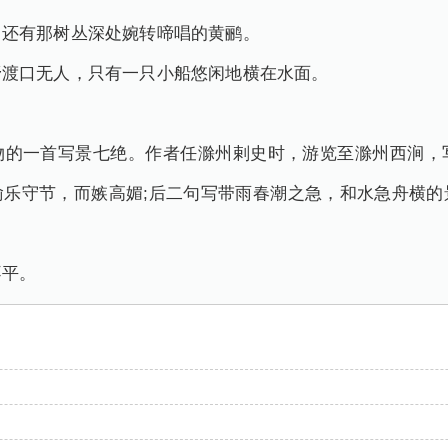
，还有那树丛深处婉转啼唱的黄鹂。
野渡口无人，只有一只小船悠闲地横在水面。
物的一首写景七绝。作者任滁州剌史时，游览至滁州西涧，
喻乐守节，而嫉高媚;后二句写带雨春潮之急，和水急舟横的
不平。