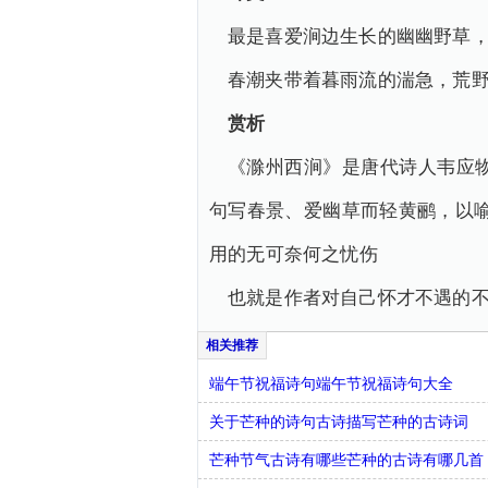
最是喜爱涧边生长的幽幽野草
春潮夹带着暮雨流的湍急，荒
赏析
《滁州西涧》是唐代诗人韦应
句写春景、爱幽草而轻黄鹂，以
用的无可奈何之忧伤
也就是作者对自己怀才不遇的
端午节祝福诗句端午节祝福诗句大全
关于芒种的诗句古诗描写芒种的古诗词
芒种节气古诗有哪些芒种的古诗有哪几首