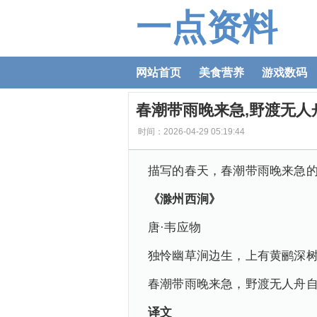
一点资料
网站首页
美食营养
游戏数码
春潮带雨晚来急,野渡无人
时间：2026-04-29 05:19:44
描写的春天，春潮带雨晚来急
《滁州西涧》
唐·韦应物
独怜幽草涧边生，上有黄鹂深
春潮带雨晚来急，野渡无人舟
译文