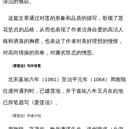
深沉的慨叹。
这篇文章通过对莲的形象和品质的描写，歌颂了莲
花坚贞的品格，从而也表现了作者洁身自爱的高洁人
格和洒落的胸襟，也表达了作者对美好理想的憧憬，
对高尚情操的崇奉，对庸劣世态的憎恶。
《
爱莲说》写作背景
北宋嘉祐六年（1061）至治平元年（1064）周敦颐
任虔州通判时，已建莲池，并于嘉祐八年五月在此地
已挥笔题写《爱莲说》。
《爱莲说》作者介绍