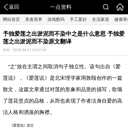
返回
一点资料
网站首页
美食营养
游戏数码
手工爱好
生活家居
健康养
予独爱莲之出淤泥而不染中之是什么意思 予独爱
莲之出淤泥而不染原文翻译
时间：2026-04-21 14:21:34
“之”放在主谓之间取消句子独立性。该句出自《爱
莲说》，《爱莲说》是北宋理学家周敦颐创作的一篇
散文，这篇文章通过对莲的形象和品质的描写，歌颂
了莲花坚贞的品格，从而也表现了作者洁身自爱的高
洁人格和洒落的胸襟。
《爱莲说》原文