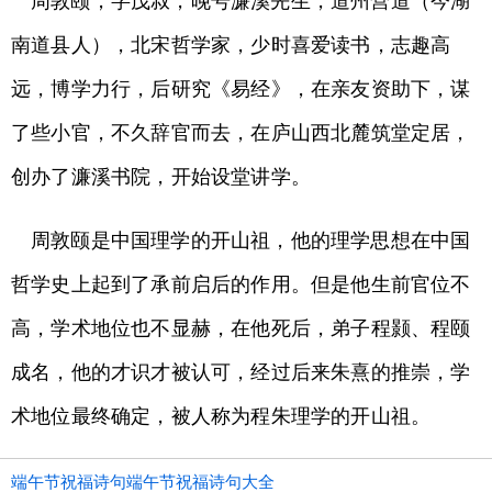
周敦颐，字茂叔，晚号濂溪先生，道州营道（今湖
南道县人），北宋哲学家，少时喜爱读书，志趣高
远，博学力行，后研究《易经》，在亲友资助下，谋
了些小官，不久辞官而去，在庐山西北麓筑堂定居，
创办了濂溪书院，开始设堂讲学。
周敦颐是中国理学的开山祖，他的理学思想在中国
哲学史上起到了承前启后的作用。但是他生前官位不
高，学术地位也不显赫，在他死后，弟子程颢、程颐
成名，他的才识才被认可，经过后来朱熹的推崇，学
术地位最终确定，被人称为程朱理学的开山祖。
端午节祝福诗句端午节祝福诗句大全