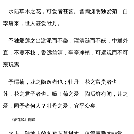
水陆草木之花，可爱者甚蕃。晋陶渊明独爱菊；自
李唐来，世人甚爱牡丹。
予独爱莲之出淤泥而不染，濯清涟而不妖，中通外
直，不蔓不枝，香远益清，亭亭净植，可远观而不可
亵玩焉。
予谓菊，花之隐逸者也；牡丹，花之富贵者也；
莲，花之君子者也。噫！菊之爱，陶后鲜有闻，莲之
爱，同予者何人？牡丹之爱，宜乎众矣。
《爱莲说》翻译
水上，陆地上的各种花草树木，值得喜爱的非常