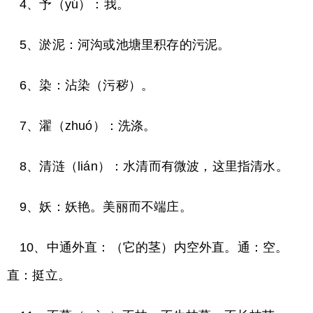
4、予（yú）：我。
5、淤泥：河沟或池塘里积存的污泥。
6、染：沾染（污秽）。
7、濯（zhuó）：洗涤。
8、清涟（lián）：水清而有微波，这里指清水。
9、妖：妖艳。美丽而不端庄。
10、中通外直：（它的茎）内空外直。通：空。
直：挺立。