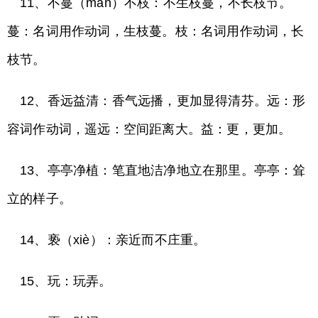
11、不蔓（màn）不枝：不生枝蔓，不长枝节。
蔓：名词用作动词，生枝蔓。枝：名词用作动词，长
枝节。
12、香远益清：香气远播，更加显得清芬。远：形
容词作动词，遥远：空间距离大。益：更，更加。
13、亭亭净植：笔直地洁净地立在那里。亭亭：耸
立的样子。
14、亵（xiè）：亲近而不庄重。
15、玩：玩弄。