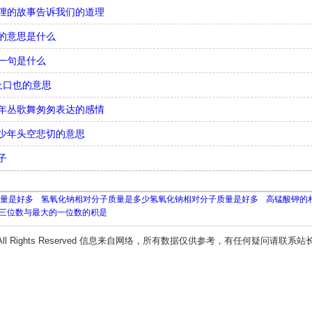
狸的故事告诉我们的道理
的意思是什么
一句是什么
上口也的意思
年丛歌舞匆匆表达的感情
少年头空悲切的意思
子
量是好多
氢氧化钠相对分子质量是多少氢氧化钠相对分子质量是好多
高锰酸钾的
三位数与最大的一位数的积是
All Rights Reserved 信息来自网络，所有数据仅供参考，有任何疑问请联系站