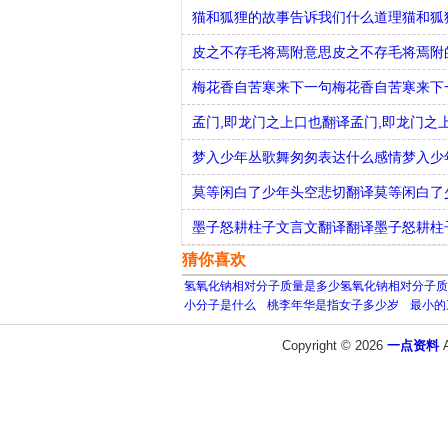
猫和狐狸的故事告诉我们什么道理猫和狐
皮之不存毛将焉附意思皮之不存毛将焉附
梅花香自苦寒来下一句梅花香自苦寒来下
孟门,即龙门之上口也翻译孟门,即龙门之
梦入少年丛歌舞匆匆表达什么感情梦入少
莫等闲白了少年头空悲切翻译莫等闲白了
墨子怒耕柱子文言文翻译翻译墨子怒耕柱
猜你喜欢
氢氧化钠相对分子质量是多少氢氧化钠相对分子质
小分子是什么
桃李年华是指女子多少岁
最小的
Copyright © 2026
一点资料