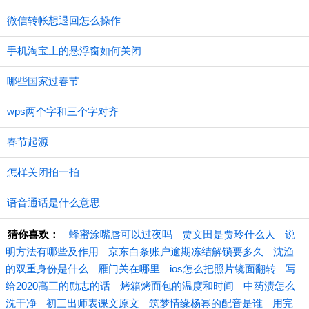
微信转帐想退回怎么操作
手机淘宝上的悬浮窗如何关闭
哪些国家过春节
wps两个字和三个字对齐
春节起源
怎样关闭拍一拍
语音通话是什么意思
猜你喜欢：
蜂蜜涂嘴唇可以过夜吗
贾文田是贾玲什么人
说
明方法有哪些及作用
京东白条账户逾期冻结解锁要多久
沈渔
的双重身份是什么
雁门关在哪里
ios怎么把照片镜面翻转
写
给2020高三的励志的话
烤箱烤面包的温度和时间
中药渍怎么
洗干净
初三出师表课文原文
筑梦情缘杨幂的配音是谁
用完