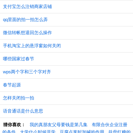
支付宝怎么注销商家店铺
qq里面的拍一拍怎么弄
微信转帐想退回怎么操作
手机淘宝上的悬浮窗如何关闭
哪些国家过春节
wps两个字和三个字对齐
春节起源
怎样关闭拍一拍
语音通话是什么意思
猜你喜欢：
我的真朋友父母要钱是第几集
有限合伙企业注册
的条件
大学什么时候开学
豆腐点浆时加碱的作用
益母红糖的