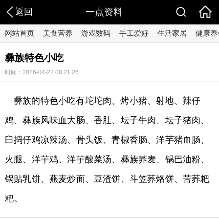
返回
一点资料
网站首页
美食营养
游戏数码
手工爱好
生活家居
健康养
彝族特色小吃
时间：2026-04-22 08:21:26
彝族的特色小吃有坨坨肉、烤小猪、射地、辣仔
鸡、彝族风味血大肠、香肚、坛子牛肉、坛子猪肉、
臼捣仔鸡凉辣汤、骨头饭、青椒香肠、洋芋猪血肠、
火腿、洋芋鸡、洋芋酸菜汤、彝族荞麦、锅巴油粉、
锅贴乳饼、燕麦炒面、豆渣饼、斗笠荞烙饼、苦荞粑
粑。