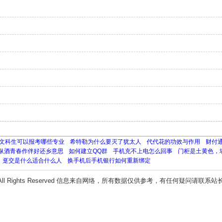
文科生可以报考哪些专业
希特勒为什么要灭了犹太人
代代花的功效与作用
财付
纵酒青春作伴好还乡意思
如何建立QQ群
手机充不上电怎么回事
门柜是土黄色，
趸交是什么适合什么人
换手机后手机银行如何重新绑定
All Rights Reserved 信息来自网络，所有数据仅供参考，有任何疑问请联系站