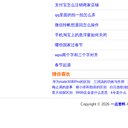
支付宝怎么注销商家店铺
qq里面的拍一拍怎么弄
微信转帐想退回怎么操作
手机淘宝上的悬浮窗如何关闭
哪些国家过春节
wps两个字和三个字对齐
春节起源
猜你喜欢
华为mate30和Pro的区别
三消汤的功效与作用
梅止渴的故事
猪小排和肋排的区别
白日放歌须
星大侦探区别
9999足金是什么意思
k令是什么
Copyright © 2026
一点资料