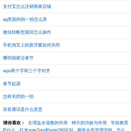
支付宝怎么注销商家店铺
qq里面的拍一拍怎么弄
微信转帐想退回怎么操作
手机淘宝上的悬浮窗如何关闭
哪些国家过春节
wps两个字和三个字对齐
春节起源
怎样关闭拍一拍
语音通话是什么意思
猜你喜欢：
​生理盐水湿敷的作用
钾片的功效与作用
学前教育
是什么
红米note7pro和note7的区别
服装仓库管理流程
怎么