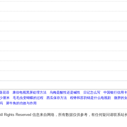
葵花语
康佳电视黑屏处理方法
乌梅是酸性还是碱性
日记怎么写
中国银行信用
多少厘米
毛毛虫变蝴蝶的过程
西瓜保存方法
程铮和苏韵锦是什么电视剧
微胖的
吗
犀牛角的功效与作用
All Rights Reserved 信息来自网络，所有数据仅供参考，有任何疑问请联系站