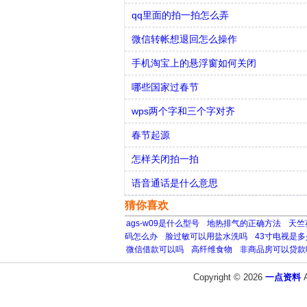
qq里面的拍一拍怎么弄
微信转帐想退回怎么操作
手机淘宝上的悬浮窗如何关闭
哪些国家过春节
wps两个字和三个字对齐
春节起源
怎样关闭拍一拍
语音通话是什么意思
猜你喜欢
ags-w09是什么型号
地热排气的正确方法
天竺
码怎么办
脸过敏可以用盐水洗吗
43寸电视是
微信借款可以吗
高纤维食物
非商品房可以贷款
Copyright © 2026
一点资料