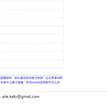
卡提额快吗
炒白扁豆的功效与作用
忘记苹果id密
女生穿什么裤子显瘦
华为nova5应用助手怎么开
长