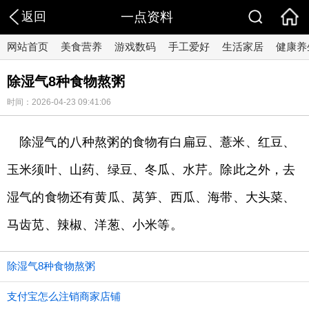
返回
一点资料
网站首页
美食营养
游戏数码
手工爱好
生活家居
健康养
除湿气8种食物熬粥
时间：2026-04-23 09:41:06
除湿气的八种熬粥的食物有白扁豆、薏米、红豆、
玉米须叶、山药、绿豆、冬瓜、水芹。除此之外，去
湿气的食物还有黄瓜、莴笋、西瓜、海带、大头菜、
马齿苋、辣椒、洋葱、小米等。
除湿气8种食物熬粥
支付宝怎么注销商家店铺