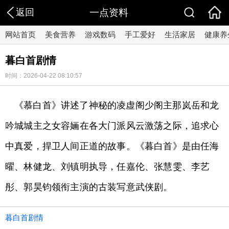
返回
一点资料
网站首页
美食营养
游戏数码
手工爱好
生活家居
健康养
暮白首剧情
时间：2026-04-22 08:10:57
《慕白首》讲述了神秘的凌虚阁少阁主那岚岳和龙
吟城城主之女容婳在各大门派风云激荡之际，追求心
中真爱，捍卫人间正道的故事。《暮白首》是由任海
曜、林健龙、刘镇明执导，任嘉伦、张慧雯、李艺
彤、郭昊钧领衔主演的古装写意武侠剧。
暮白首剧情