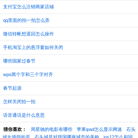
支付宝怎么注销商家店铺
qq里面的拍一拍怎么弄
微信转帐想退回怎么操作
手机淘宝上的悬浮窗如何关闭
哪些国家过春节
wps两个字和三个字对齐
春节起源
怎样关闭拍一拍
语音通话是什么意思
猜你喜欢：
周星驰的电影有哪些
苹果ipad怎么显示网速
石头
城女墙指的是
石头城是对我国哪座城市的美称
ios12怎么刷回