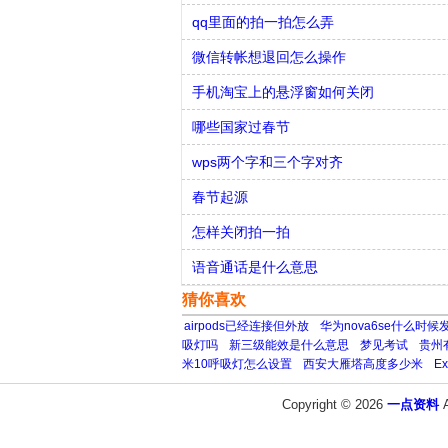
qq里面的拍一拍怎么弄
微信转帐想退回怎么操作
手机淘宝上的悬浮窗如何关闭
哪些国家过春节
wps两个字和三个字对齐
春节起源
怎样关闭拍一拍
语音通话是什么意思
猜你喜欢
airpods已经连接但外放
华为nova6se什么时候
吸灯吗
新三级能效是什么意思
梦见考试
贵州
米10呼吸灯怎么设置
西安大雁塔高度多少米
E
Copyright © 2026
一点资料