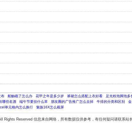
发布
船触礁了怎么办
花甲之年是多少岁
裤裙怎么搭配上衣好看
足光粉泡脚泡多
有哪些名酒
端午节要挂什么草
朋友圈的广告推广怎么去掉
牛排的分类和区别
金
xcel单元格内怎么换行
魅族16X怎么截屏
All Rights Reserved 信息来自网络，所有数据仅供参考，有任何疑问请联系站