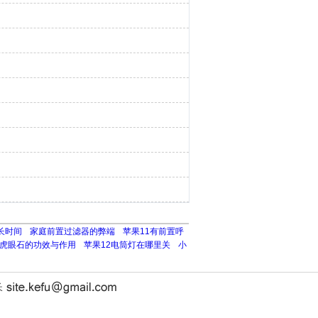
长时间
家庭前置过滤器的弊端
苹果11有前置呼
虎眼石的功效与作用
苹果12电筒灯在哪里关
小
长