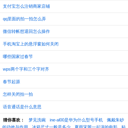
支付宝怎么注销商家店铺
qq里面的拍一拍怎么弄
微信转帐想退回怎么操作
手机淘宝上的悬浮窗如何关闭
哪些国家过春节
wps两个字和三个字对齐
春节起源
怎样关闭拍一拍
语音通话是什么意思
猜你喜欢：
梦见洗碗
ine-al00是华为什么型号手机
佩戴朱砂
的功效与作用
冰箱尺寸一般是多少
夏雨宋茜一起演的电影
贴