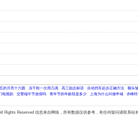
五的月亮十六圆
冻干粉一次用几滴
高三励志标语
自动挡车起步正确方法
额头
们电视剧
交警端午节放假吗
青年节的年龄段是多少
上海为什么叫做申城
赤峰特
All Rights Reserved 信息来自网络，所有数据仅供参考，有任何疑问请联系站