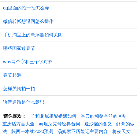
qq里面的拍一拍怎么弄
微信转帐想退回怎么操作
手机淘宝上的悬浮窗如何关闭
哪些国家过春节
wps两个字和三个字对齐
春节起源
怎样关闭拍一拍
语音通话是什么意思
猜你喜欢：
羊和龙属相配婚姻如何
香云纱和桑蚕丝的区别
重庆话方言大全
泰坦尼克号经典台词
送沙漏的含义
虾粥的做
法
陕西一本线2020预测
汤姆索亚历险记主要内容
将夜天女