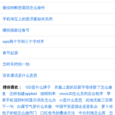
微信转帐想退回怎么操作
手机淘宝上的悬浮窗如何关闭
哪些国家过春节
wps两个字和三个字对齐
春节起源
怎样关闭拍一拍
语音通话是什么意思
猜你喜欢：
GD是什么牌子
衣服上面的压胶字母掉胶了怎么修
复
怎样创建appleid
借呗利率
vivox20怎么关闭后台程序
苹
果手机顶部时间显示消失怎么办
cr是什么意思
此地无银三百两
下一句
白露节气穿什么衣服
中国平安是国企还是私企
萝卜丝
包子的馅怎么做窍门
口红色号的叠涂方法
中分刘海怎么剪
怎