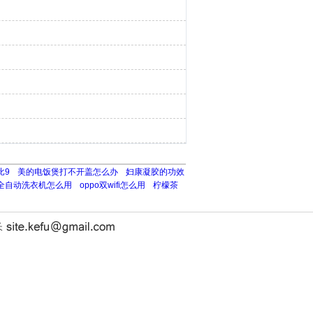
比9
美的电饭煲打不开盖怎么办
妇康凝胶的功效
全自动洗衣机怎么用
oppo双wifi怎么用
柠檬茶
长