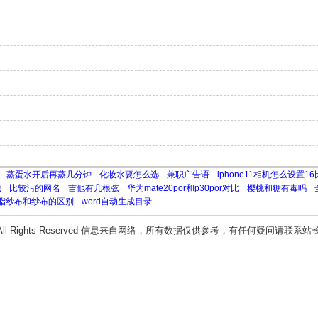
蒸蛋水开后再蒸几分钟
化妆水要怎么选
兼职广告语
iphone11相机怎么设置16
法
比较污的网名
吉他有几根弦
华为mate20por和p30por对比
樱桃和糖有毒吗
脂纱布和纱布的区别
word自动生成目录
All Rights Reserved 信息来自网络，所有数据仅供参考，有任何疑问请联系站