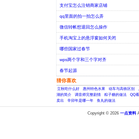
支付宝怎么注销商家店铺
qq里面的拍一拍怎么弄
微信转帐想退回怎么操作
手机淘宝上的悬浮窗如何关闭
哪些国家过春节
wps两个字和三个字对齐
春节起源
猜你喜欢
立秋吃什么好
惠州特色水果
动车与高铁区别
湖的简介
调音师完整剧情
粽子糖的做法
QQ
卖出
辛卯年是哪一年
鱼丸的做法
Copyright © 2026
一点资料