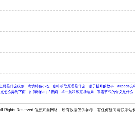
上尉是什么级别
廊坊特色小吃
咖啡萃取原理是什么
猴子捞月的故事
airpod
看点怎么弄到下面
如何制作mp3音频
卓一航和练霓裳结局
寒露节气的含义是什么
All Rights Reserved 信息来自网络，所有数据仅供参考，有任何疑问请联系站