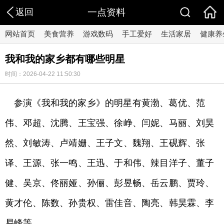
返回
一点资料
网站首页
美食营养
游戏数码
手工爱好
生活家居
健康养
我和我的家乡都有哪些明星
时间：2026-04-22 11:50:30
参演《我和我的家乡》的明星有黄渤、葛优、范
伟、邓超、沈腾、王宝强、徐峥、闫妮、马丽、刘昊
然、刘敏涛、卢靖姗、王子文、魏翔、王砚辉、张
译、王源、张一鸣、王迅、于和伟、辣目洋子、董子
健、吴京、佟丽娅、孙俪、彭昱畅、岳云鹏、贾玲、
黄才伦、陈数、孙贵权、雷佳音、陶亮、韩昊霖、李
易峰等。