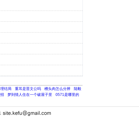
理理结局
重耳是晋文公吗
槽头肉怎么分辨
陆毅
妙招
梦到情人住在一个破屋子里
0571是哪里的
长