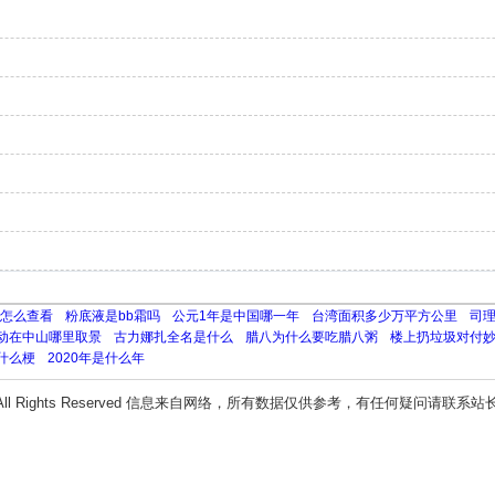
间怎么查看
粉底液是bb霜吗
公元1年是中国哪一年
台湾面积多少万平方公里
司
动在中山哪里取景
古力娜扎全名是什么
腊八为什么要吃腊八粥
楼上扔垃圾对付
什么梗
2020年是什么年
All Rights Reserved 信息来自网络，所有数据仅供参考，有任何疑问请联系站