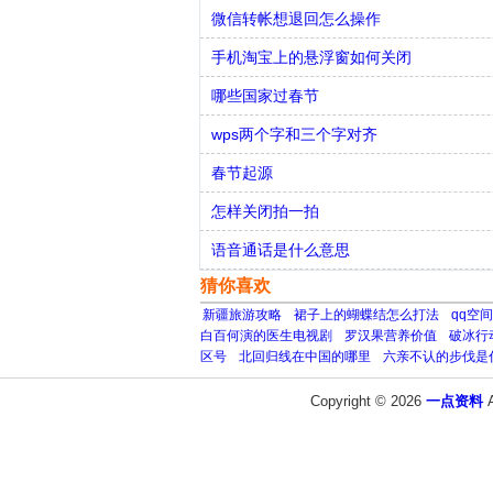
微信转帐想退回怎么操作
手机淘宝上的悬浮窗如何关闭
哪些国家过春节
wps两个字和三个字对齐
春节起源
怎样关闭拍一拍
语音通话是什么意思
猜你喜欢
新疆旅游攻略
裙子上的蝴蝶结怎么打法
qq空
白百何演的医生电视剧
罗汉果营养价值
破冰行
区号
北回归线在中国的哪里
六亲不认的步伐是
Copyright © 2026
一点资料