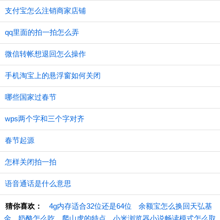
支付宝怎么注销商家店铺
qq里面的拍一拍怎么弄
微信转帐想退回怎么操作
手机淘宝上的悬浮窗如何关闭
哪些国家过春节
wps两个字和三个字对齐
春节起源
怎样关闭拍一拍
语音通话是什么意思
猜你喜欢：
4g内存适合32位还是64位
余额宝怎么换回天弘基
金
奶酪怎么吃
爬山虎的特点
小米浏览器小说畅读模式怎么取