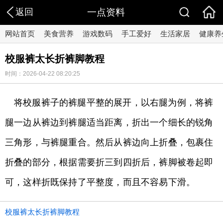
返回
一点资料
网站首页
美食营养
游戏数码
手工爱好
生活家居
健康养
校服裤太长折裤脚教程
时间：2026-04-22 08:20:25
将校服裤子的裤腿平整的展开，以右腿为例，将裤
腿一边从裤边到裤腿适当距离，折出一个细长的锐角
三角形，与裤腿重合。然后从裤边向上折叠，包裹住
折叠的部分，根据需要折三到四折后，裤脚被卷起即
可，这样折既保持了平整度，而且不容易下滑。
校服裤太长折裤脚教程