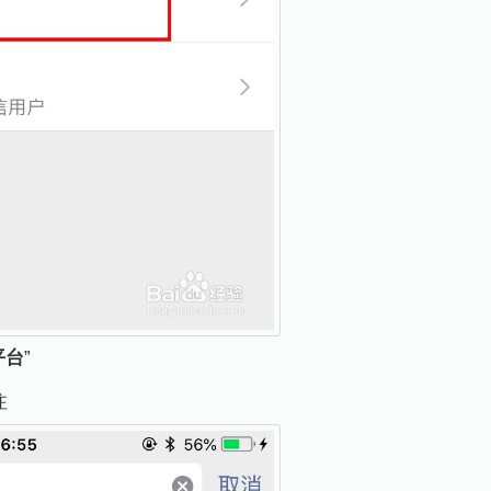
平台
”
注