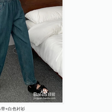
吊带+白色衬衫