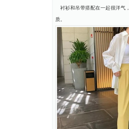
衬衫和吊带搭配在一起很洋气
质。