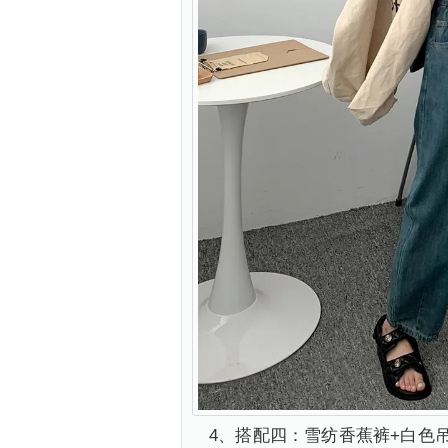
4、搭配四：雪纺香蕉裤+白色