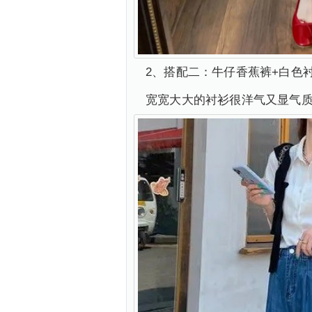
2、搭配二：牛仔香蕉裤+白色
宽宽大大的衬衫很洋气又显气