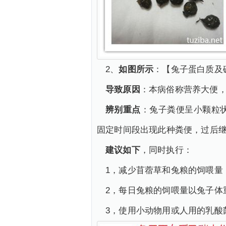
2、
如图所示
：【兔子蛋白质及
导致原因
：本病俗称营养大便
辨别重点
：兔子粪便呈小颗粒
固定时间段出现此种粪便，过后
建议如下
，同时执行：
1，减少苜蓿草和兔粮的饲喂量
2，每日兔粮的饲喂量以兔子体
3，使用小动物用或人用的乳酸