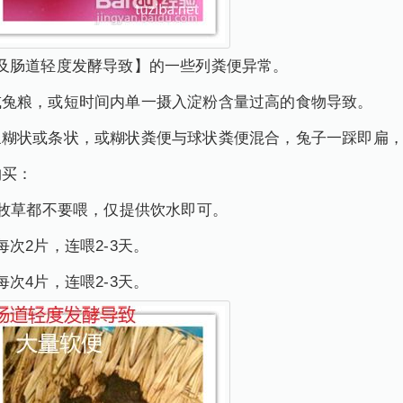
及肠道轻度发酵导致】的一些列粪便异常。
或兔粮，或短时间内单一摄入淀粉含量过高的食物导致。
呈糊状或条状，或糊状粪便与球状粪便混合，兔子一踩即扁
购买：
和牧草都不要喂，仅提供饮水即可。
次2片，连喂2-3天。
次4片，连喂2-3天。