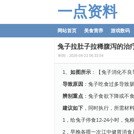
一点资料
网站首页
美食营养
游戏数码
兔子拉肚子拉稀腹泻的治
时间：2026-04-22 06:33:54
1、
如图所示
：【兔子消化不良
导致原因
：兔子吃食过多导致
辨别重点
：兔子食欲下降或不
建议如下
，同时执行，所需材
1，给兔子停食12-24小时
2，早晚各喂一次江中健胃消食