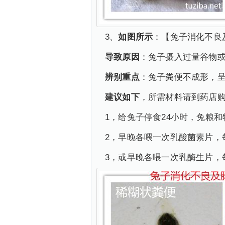
3、
如图所示
：【兔子消化不良
导致原因
：兔子摄入过量谷物
辨别重点
：兔子粪便不成形，
建议如下
，所需材料请到药店
1，给兔子停食24小时，兔粮
2，早晚各喂一次乳酸菌素片，每
3，或早晚各喂一次乳酶生片，每