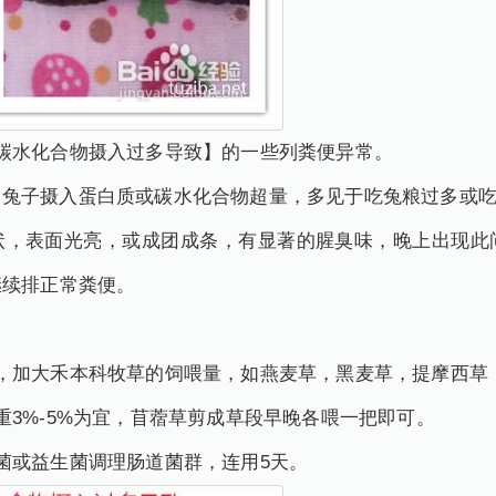
碳水化合物摄入过多导致】的一些列粪便异常。
，兔子摄入蛋白质或碳水化合物超量，多见于吃兔粮过多或
状，表面光亮，或成团成条，有显著的腥臭味，晚上出现此
继续排正常粪便。
，加大禾本科牧草的饲喂量，如燕麦草，黑麦草，提摩西草
重3%-5%为宜，苜蓿草剪成草段早晚各喂一把即可。
菌或益生菌调理肠道菌群，连用5天。