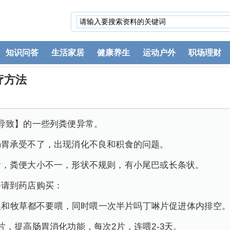
知识问答
生活家居
健康养生
运动户外
职场理财
疗方法
导致】的一些列粪便异常。
肠胃承受不了，出现消化不良和积食的问题。
食，粪便大小不一，形状不规则，有小尾巴或长条状。
料请到药店购买：
，兔粮和牧草都不要喂，同时喂一次半片吗丁啉片促进体内排空
片，提高肠胃消化功能，每次2片，连喂2-3天。