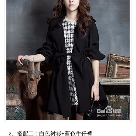
2、搭配二：白色衬衫+蓝色牛仔裤