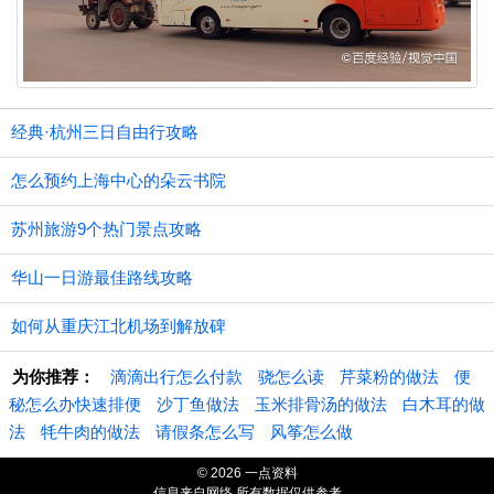
经典·杭州三日自由行攻略
怎么预约上海中心的朵云书院
苏州旅游9个热门景点攻略
华山一日游最佳路线攻略
如何从重庆江北机场到解放碑
为你推荐：
滴滴出行怎么付款
骁怎么读
芹菜粉的做法
便
秘怎么办快速排便
沙丁鱼做法
玉米排骨汤的做法
白木耳的做
法
牦牛肉的做法
请假条怎么写
风筝怎么做
© 2026 一点资料
信息来自网络 所有数据仅供参考