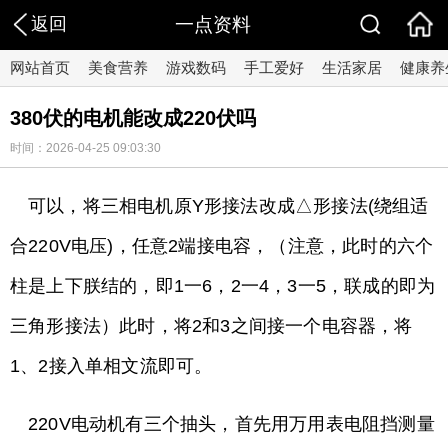
返回
一点资料
网站首页
美食营养
游戏数码
手工爱好
生活家居
健康养
380伏的电机能改成220伏吗
时间：2026-04-25 09:03:30
可以，将三相电机原Y形接法改成△形接法(绕组适
合220V电压)，任意2端接电容，（注意，此时的六个
柱是上下朕结的，即1一6，2一4，3一5，联成的即为
三角形接法）此时，将2和3之间接一个电容器，将
1、2接入单相文流即可。
220V电动机有三个抽头，首先用万用表电阻挡测量