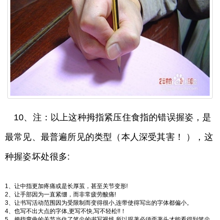
10、注：以上这种拇指紧压住食指的错误握姿，是
最常见、最普遍所见的类型（本人深受其害！ ），这
种握姿坏处很多:
1、让中指更加疼痛或是长厚茧，甚至关节变形!
2、让手部因为一直紧绷，而非常疲劳酸痛!
3、让书写活动范围因为受限制而变得很小,连带使得写出的字体都偏小。
4、也写不出大点的字体,更写不快,写不轻松!!！
5、拇指弯曲的关节当住了笔尖的书写视线,所以跟著必须歪著头才能看得到笔尖