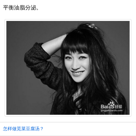
平衡油脂分泌。
怎样做苋菜豆腐汤？