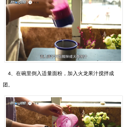
4、在碗里倒入适量面粉，加入火龙果汁搅拌成
团。