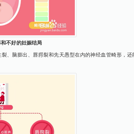
形和不好的妊娠结局
柱裂、脑膨出、唇腭裂和先天愚型在内的神经血管畸形，还