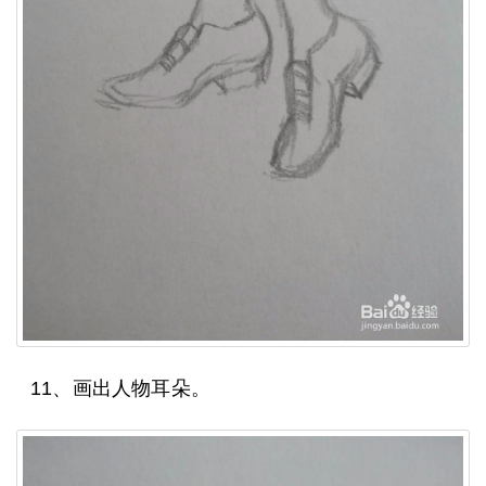
11、画出人物耳朵。