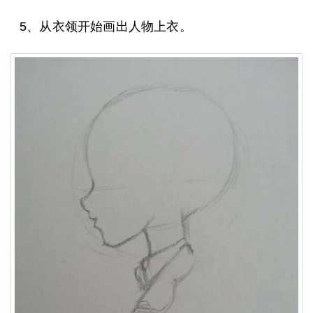
5、从衣领开始画出人物上衣。