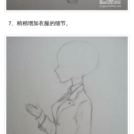
7、稍稍增加衣服的细节。