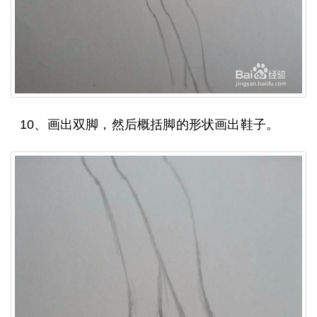
10、画出双脚，然后概括脚的形状画出鞋子。