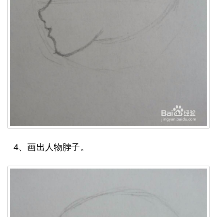
4、画出人物脖子。