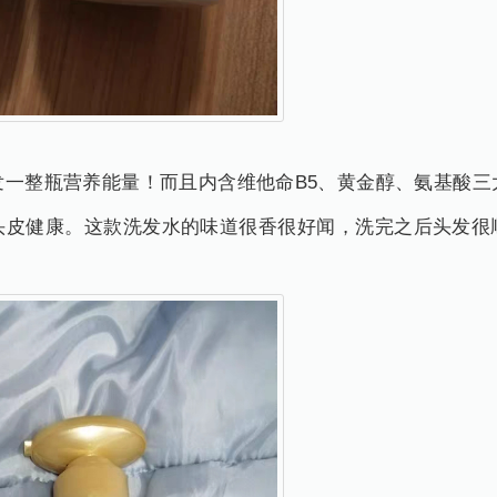
发一整瓶营养能量！而且内含维他命B5、黄金醇、氨基酸三
头皮健康。这款洗发水的味道很香很好闻，洗完之后头发很