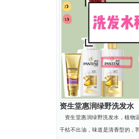
资生堂惠润绿野洗发水
资生堂惠润绿野洗发水，植物
干枯不出油，味道是清香型的，