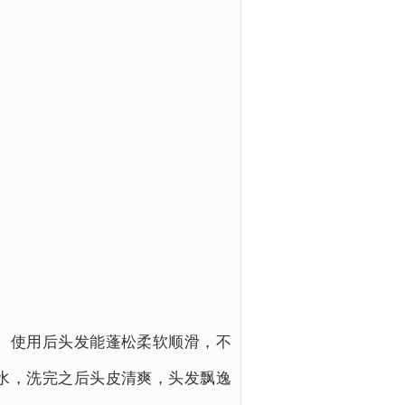
。使用后头发能蓬松柔软顺滑，不
水，洗完之后头皮清爽，头发飘逸