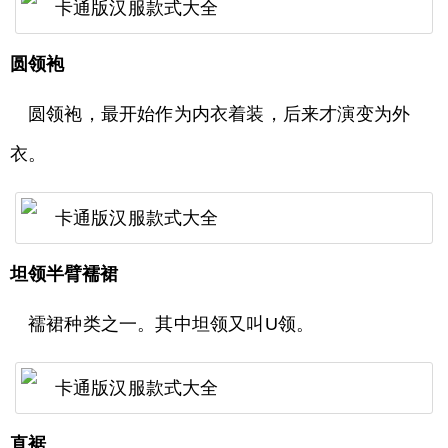
圆领袍
圆领袍，最开始作为内衣着装，后来才演变为外
衣。
坦领半臂襦裙
襦裙种类之一。其中坦领又叫U领。
直裾