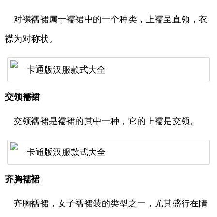
对襟襦裙属于襦裙中的一个种类，上襦呈直领，衣
襟为对称状。
交领襦裙
交领襦裙是襦裙的其中一种，它的上襦是交领。
齐胸襦裙
齐胸襦裙，女子襦裙装的类型之一，尤其盛行在隋