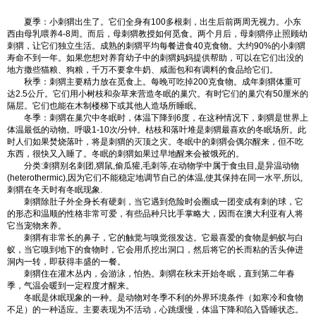
夏季：小刺猬出生了。它们全身有100多根刺，出生后前两周无视力。小东
西由母乳喂养4-8周。而后，母刺猬教授如何觅食。两个月后，母刺猬停止照顾幼
刺猬，让它们独立生活。成熟的刺猬平均每餐进食40克食物。大约90%的小刺猬
寿命不到一年。如果您想对养育幼子中的刺猬妈妈提供帮助，可以在它们出没的
地方撒些猫粮、狗粮，千万不要拿牛奶、咸面包和有调料的食品给它们。
秋季：刺猬主要精力放在觅食上。每晚可吃掉200克食物。成年刺猬体重可
达2.5公斤。它们用小树枝和杂草来营造冬眠的巢穴。有时它们的巢穴有50厘米的
隔层。它们也能在木制楼梯下或其他人造场所睡眠。
冬季：刺猬在巢穴中冬眠时，体温下降到6度，在这种情况下，刺猬是世界上
体温最低的动物。呼吸1-10次/分钟。枯枝和落叶堆是刺猬最喜欢的冬眠场所。此
时人们如果焚烧落叶，将是刺猬的灭顶之灾。冬眠中的刺猬会偶尔醒来，但不吃
东西，很快又入睡了。冬眠的刺猬如果过早地醒来会被饿死的。
分类:刺猬别名刺团,猬鼠,偷瓜獾,毛刺等,在动物学中属于食虫目,是异温动物
(heterothermic),因为它们不能稳定地调节自己的体温,使其保持在同一水平,所以,
刺猬在冬天时有冬眠现象.
刺猬除肚子外全身长有硬刺，当它遇到危险时会圈成一团变成有刺的球，它
的形态和温顺的性格非常可爱，有些品种只比手掌略大，因而在澳大利亚有人将
它当宠物来养。
刺猬有非常长的鼻子，它的触觉与嗅觉很发达。它最喜爱的食物是蚂蚁与白
蚁，当它嗅到地下的食物时，它会用爪挖出洞口，然后将它的长而粘的舌头伸进
洞内一转，即获得丰盛的一餐。
刺猬住在灌木丛内，会游泳，怕热。刺猬在秋末开始冬眠，直到第二年春
季，气温会暖到一定程度才醒来。
冬眠是休眠现象的一种。是动物对冬季不利的外界环境条件（如寒冷和食物
不足）的一种适应。主要表现为不活动，心跳缓慢，体温下降和陷入昏睡状态。