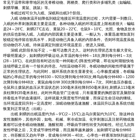
常见于温带和寒带地区的无脊椎动物、两栖类、爬行类和许多哺乳类（如蝙蝠、
刺猬旱獭、黄鼠、跳鼠）等。
冬眠过程可分为入眠、深眠和出眠3个阶段。
入眠 动物体温开始降低到稳定地接近环境温度的过程，大约需要一到数日。
入眠的外界刺激因素主要是温度。各种动物入眠的环境温度上限相差很大：蝙蝠
是24～28℃、刺猬27℃左右、黄鼠20～22℃、仓鼠9～10℃。光照、食物及饮水
的供应也影响入眠。入眠的内部因素主要是体重。一般认为，体重迅速增加直到
较稳定地停留在较高水平，则是动物已具备入眠的内部条件。否则环境温度虽低
但动物仍不入眠。待体温调定到接近环境温度后，便进入深眠。
深眠 此阶段长短不定，一般可达数月之久。这时的生理状态发生极大变化。
呼吸明显减少，如刺猬的呼吸运动,从常温的每分钟6～18次,降到每分钟1～3次
(28～18℃)。在此阶段有时还出现一种间歇式 (阵发性)呼吸，即在短时期较快地
连续呼吸之后有一个较长的停息。与恒温动物不同，冬眠动物的间歇性呼吸属于
正常的生理状态。与此同时，循环系统亦发生显著变化，心率极度减慢，冬眠蝙
蝠的心率由正常的每分钟330～920次降到每分钟30次,蜂鸟由每分钟480～1200
次降到每分钟48次，黄鼠由每分钟 300次降到每分钟4～7次。同时血压亦极低，
仓鼠和土拨鼠的血压从常温状态的 100毫米汞柱降到50毫米汞柱,刺猬从113毫米
汞柱降到35毫米汞柱。此时外周血管广泛收缩，只有最重要的胸腔器官及脑部保
持着低水平的血液循环。这样就最大限度地节约能量，而保证生命活动的继续。
当环境温度回升到一定高度时，深眠动物便迅速激醒，体温回升以及各系统功能
恢复到正常状态（出眠）。
出眠 刺猬的出眠温度约为6～9℃(2～15℃),达乌尔黄鼠约为10℃。除这种自
发性激醒外，其他外因，如电、机械、寒冷或加温、化学刺激以及注射药物或激
素都可以使冬眠动物激醒。激醒初期，呼吸由节律性转变为间歇性。经过几次阵
发性呼吸之后，又变成节律性呼吸，而且频率越来越快，如刺猬可达每分钟60
次，待苏醒后又趋向平静，变成每分钟36～40次。心率也一样逐渐加快到超过正