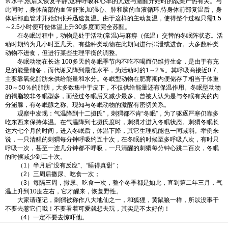
常水平,然后又恢复平静,这种呼吸和心率的亢进与激醒开始时的战栗产热有关。与
此同时，身体前部的血管舒张,加强心、肺和脑的血液循环,待身体前部复温后，身
体后部血管才开始舒张并迅速复温。由于这样的主动复温，使得整个过程只需1.5
～2.5小时便可使体温上升30多度而完全苏醒。
在冬眠过程中，动物是处于活动(常温)与麻痹（低温）交替的冬眠阵状态。活
动时期约为几小时至几天。有些种类动物在此期间进行排泄或进食。大多数种类
动物不进食，但进行某些生理平衡的调整。
冬眠动物在长达 100多天的冬眠季节内不吃不喝而仍维持生命，是由于有充
足的能量储备，而代谢又降到最低水平，为活动时的1～2％。其呼吸商接近0.7,
主要靠氧化脂肪来供给能量和水分。冬眠型动物在肥育期内便储存了相当于体重
30～50％的脂肪，大多数集中于皮下，不仅供给能量还有保温作用。冬眠型动物
的褐脂较非冬眠型多，而经过冬眠后又减少最多。曾被人认为是与冬眠有关的内
分泌腺，有冬眠腺之称。现知与冬眠动物的激醒有密切关系。
观察中发现：气温降到十二摄氏”，刺猬都不肯“冬眠”，为了驱逐严寒仍靠多
吃东西来保持体温。在气温降到七摄氏度时，刺猬才进入冬眠状态。刺猬冬眠长
达六七个月的时间，进入冬眠后，体温下降，其它生理机能也一同减弱。举例来
说，一只清醒的刺猬每分钟呼吸约五十次，在冬眠的时候至多呼吸八次，有时只
呼吸一次，甚至一连几分钟都不呼吸，一只清醒的刺猬每分钟心跳二百次，冬眠
的时候减少到二十次。
（1）半月后“没有反应”、“睡得真甜”；
（2）三周后撒尿、吃食一次；
（3）每隔三周，撒尿、吃食一次，整个冬季都是如此，直到第二年三月，气
温上升到10度左右，它才醒来，恢复野性。
大家请谨记，刺猬被称作八大地仙之一，和狐狸，黄鼠狼一样，所以没事干
不要去惹它们哦！不要看着可爱就想去玩，其实是不太好的！
（4）一定不要去惊吓他。