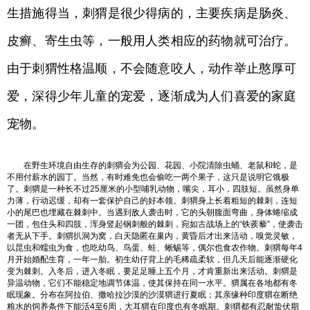
生措施得当，刺猬是很少得病的，主要疾病是肠炎、
皮癣、寄生虫等，一般用人类相应的药物就可治疗。
由于刺猬性格温顺，不会随意咬人，动作举止憨厚可
爱，深得少年儿童的宠爱，逐渐成为人们喜爱的家庭
宠物。
在野生环境自由生存的刺猬会为公园、花园、小院清除虫蛹、老鼠和蛇，是
不用付薪水的园丁。当然，有时难免也会偷吃一两个果子，这只是说明它饿极
了。刺猬是一种长不过25厘米的小型哺乳动物，嘴尖，耳小，四肢短。虽然身单
力薄，行动迟缓，却有一套保护自己的好本领。刺猬身上长着粗短的棘刺，连短
小的尾巴也埋藏在棘刺中。当遇到敌人袭击时，它的头朝腹面弯曲，身体蜷缩成
一团，包住头和四肢，浑身竖起钢刺般的棘刺，宛如古战场上的“铁蒺藜”，使袭击
者无从下手。刺猬扒洞为窝，白天隐匿在巢内，黄昏后才出来活动，嗅觉灵敏，
以昆虫和蠕虫为食，也吃幼鸟、鸟蛋、蛙、蜥蜴等，偶尔也食农作物。刺猬每年4
月开始婚配生育，一年一胎。初生幼仔背上的毛稀疏柔软，但几天后能逐渐硬化
变为棘刺。入冬后，进入冬眠，要足足睡上五个月，才肯重新出来活动。刺猬是
异温动物，它们不能稳定地调节体温，使其保持在同一水平。猬属在各地都有冬
眠现象。分布在阿拉伯、撒哈拉沙漠的沙漠猬进行夏眠；其亲缘种印度猬在断绝
粮水的饲养条件下能活4至6周，大耳猬在印度也有冬眠期。刺猬都有忍耐蛰伏期