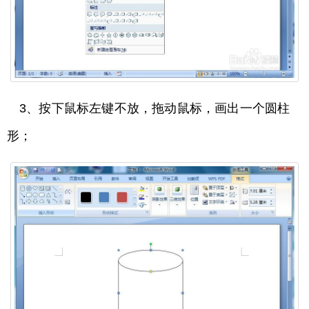
3、按下鼠标左键不放，拖动鼠标，画出一个圆柱
形；