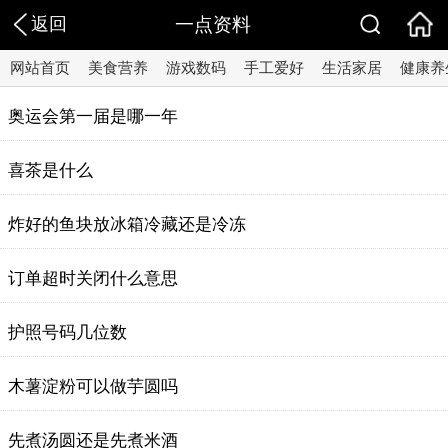
返回
一点资料
网站首页
美食营养
游戏数码
手工爱好
生活家居
健康养
奥运会第一届是哪一年
喜茶是什么
炸好的鱼块放冰箱冷藏还是冷冻
订单超时关闭什么意思
护照号码几位数
木薯淀粉可以做芋圆吗
先煮汤圆还是先煮米酒