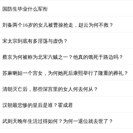
国防生毕业什么军衔
刘备两个16岁的女儿被曹操抢走，赵云为何不救？
宋太宗到底有多淫荡与虚伪？
蔡京为何被称为北宋六贼之一？他真的饿死于路边吗？
苏麻喇姑一个宫女，为何她死后康熙举行了隆重的葬礼？
清朝灭亡后，那些深宫里的女人何去何从？
汉朝最悲惨的皇后是谁？霍成君
武则天晚年生活过得如何？为何一退位就去世了？