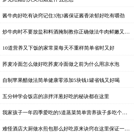
酱牛肉好吃有诀窍记住3泡3酱保证酱香浓郁好吃有嚼劲
炒牛肉时不要放盐和料酒腌制教你正确做法牛肉鲜嫩又好吃
10道营养又下饭的家常菜每天不重样简单省时又好
荞麦冷面怎么做好吃荞麦冷面做之前为什么用凉水泡
自制苹果醋做法简单健康零添加5块钱1罐省钱又好喝
五分钟学会饭店的凉拌洋葱好吃的秘诀都在这里
我家孩子一年四季爱吃的5道蒸菜简单营养孩子多吃个子蹭蹭长
难怪酒店大厨做水煎包那么好吃原来诀窍在这里保证一次成功