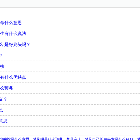
娘命什么意思
出生有什么说法
么 是好兆头吗？
？
行榜
 有什么优缺点
什么预兆
义？
么
意思
地的蛇是什么意思
梦见明星什么预兆
梦见亲人
梦见自己长白头发是什么征兆