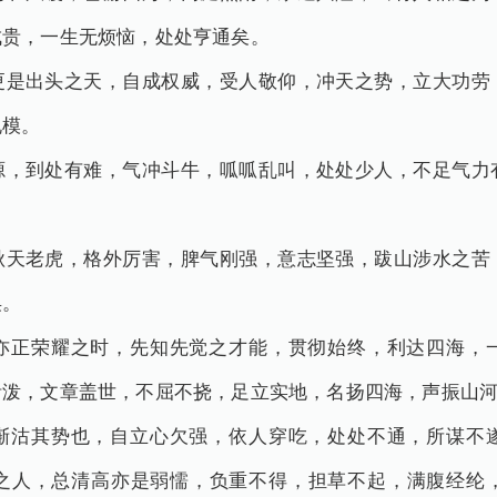
成贵，一生无烦恼，处处亨通矣。
更是出头之天，自成权威，受人敬仰，冲天之势，立大功劳
规模。
源，到处有难，气冲斗牛，呱呱乱叫，处处少人，不足气力
秋天老虎，格外厉害，脾气刚强，意志坚强，跋山涉水之苦
矣。
亦正荣耀之时，先知先觉之才能，贯彻始终，利达四海，
活泼，文章盖世，不屈不挠，足立实地，名扬四海，声振山
渐沽其势也，自立心欠强，依人穿吃，处处不通，所谋不
之人，总清高亦是弱懦，负重不得，担草不起，满腹经纶