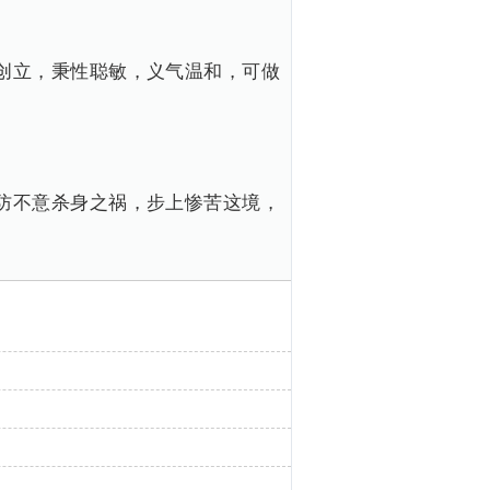
创立，秉性聪敏，义气温和，可做
。
防不意杀身之祸，步上惨苦这境，