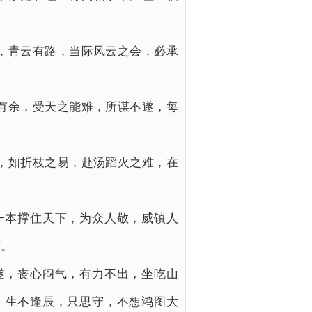
，青云有路，当际风云之会，必承
有余，受天之能难，所谋不遂，每
，如折枝之易，赴汤蹈火之难，在
一本撑住天下，为众人敬，威镇人
河。
遂，丧心闷气，有力不出，坐吃山
，生不逢辰，只思守，不想鸿图大