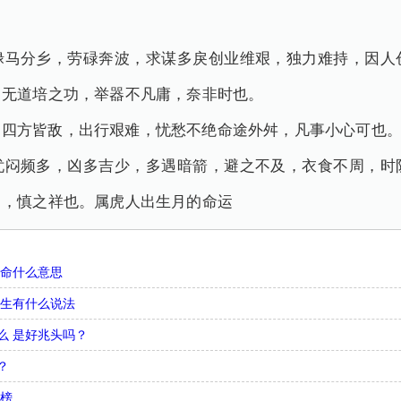
禄马分乡，劳碌奔波，求谋多戾创业维艰，独力难持，因人
，无道培之功，举器不凡庸，奈非时也。
，四方皆敌，出行艰难，忧愁不绝命途外舛，凡事小心可也
忧闷频多，凶多吉少，多遇暗箭，避之不及，衣食不周，时
己，慎之祥也。属虎人出生月的命运
娘命什么意思
出生有什么说法
么 是好兆头吗？
？
行榜