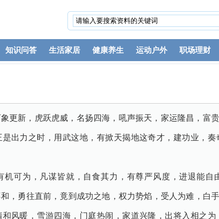
知识问答
生活家居
健康养生
运动户外
职场理财
万象更新，虎跃虎威，名扬四海，吼声振天，家运隆昌，富
正是出力之时，用武这地，有掀天揭地这奇才，建功业，奏
有机可为，凡谋皆就，自食其力，有尊严风度，进退能自
不和，勇往直前，竟到成功之地，权力势焰，受人为难，白
清和风暖，雪游四海，门庭热闹，家道兴隆，出将入相之为