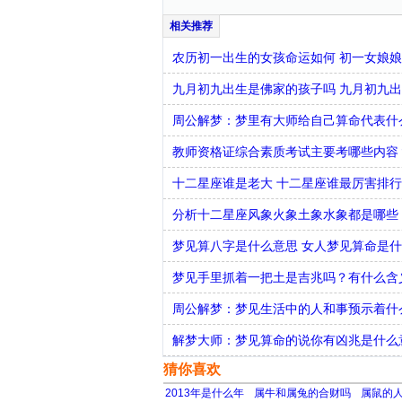
农历初一出生的女孩命运如何 初一女娘
九月初九出生是佛家的孩子吗 九月初九
周公解梦：梦里有大师给自己算命代表什
教师资格证综合素质考试主要考哪些内容
十二星座谁是老大 十二星座谁最厉害排
分析十二星座风象火象土象水象都是哪些
梦见算八字是什么意思 女人梦见算命是
梦见手里抓着一把土是吉兆吗？有什么含
周公解梦：梦见生活中的人和事预示着什
解梦大师：梦见算命的说你有凶兆是什么
猜你喜欢
2013年是什么年
属牛和属兔的合财吗
属鼠的