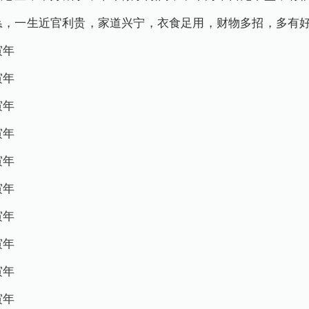
诚恳，一生近官利贵，家道兴宁，衣食足用，财物多招，多有
寅年
寅年
寅年
寅年
寅年
寅年
寅年
寅年
寅年
寅年