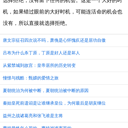
选择拒绝，没有留下任何的机会。这是一个大好的时
机，如果错过眼前的大好时机，可能连活命的机会也
没有，所以直接就选择拒绝。
唐文宗征召四次说不吗，萧俛是心怀愧疚还是居功自傲
吕布为什么杀丁原，丁原是好人还是坏人
从紫禁城到故宫：皇帝居所的历史转变
憧憬与残酷：甄嬛的爱情之旅
夏朝统治为何被中断，夏朝统治被中断的原因
秦始皇死前遗诏是让谁继承皇位，为何最后是胡亥继位
益州之战诸葛亮和张飞谁是主将