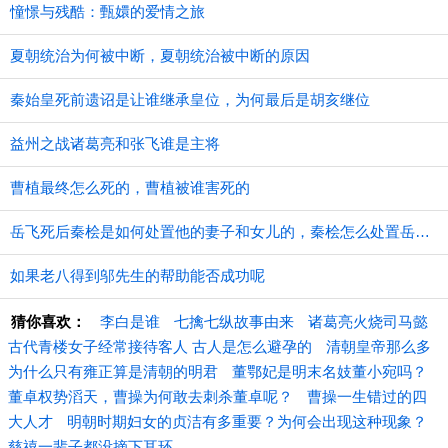
憧憬与残酷：甄嬛的爱情之旅
夏朝统治为何被中断，夏朝统治被中断的原因
秦始皇死前遗诏是让谁继承皇位，为何最后是胡亥继位
益州之战诸葛亮和张飞谁是主将
曹植最终怎么死的，曹植被谁害死的
​岳飞死后秦桧是如何处置他的妻子和女儿的，秦桧怎么处置岳飞家人的
如果老八得到邬先生的帮助能否成功呢
猜你喜欢：
李白是谁
七擒七纵故事由来
诸葛亮火烧司马懿
古代青楼女子经常接待客人 古人是怎么避孕的
清朝皇帝那么多
为什么只有雍正算是清朝的明君
董鄂妃是明末名妓董小宛吗？
董卓权势滔天，曹操为何敢去刺杀董卓呢？
曹操一生错过的四
大人才
明朝时期妇女的贞洁有多重要？为何会出现这种现象？
慈禧一辈子都没摘下耳环