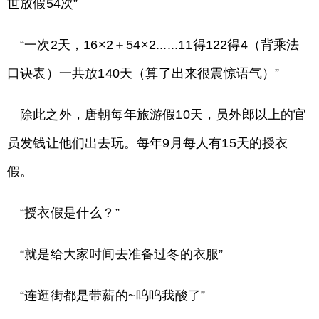
世放假54次”
“一次2天，16×2＋54×2......11得122得4（背乘法
口诀表）一共放140天（算了出来很震惊语气）”
除此之外，唐朝每年旅游假10天，员外郎以上的官
员发钱让他们出去玩。每年9月每人有15天的授衣
假。
“授衣假是什么？”
“就是给大家时间去准备过冬的衣服”
“连逛街都是带薪的~呜呜我酸了”